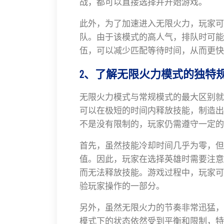
战，都可以直接选择并开始游戏。
此外，为了加速进入无限火力，玩家可
队。由于该模式的高人气，排队时可能
伍，可以减少匹配等待时间，从而更快
2、了解无限火力模式的独特
无限火力模式与常规模式的最大区别就
可以在极短的时间内释放技能，制造出
不是没有限制的，玩家仍需遵守一定的
首先，虽然技能冷却时间几乎为零，但
值。因此，玩家在选择英雄时需要注意
而无法释放技能。游戏过程中，玩家可
验玩家操作的一部分。
另外，虽然无限火力的节奏非常迅猛，
模式下的状态依然受到平衡和限制，特