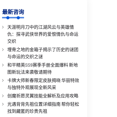
最新咨询
天涯明月刀中的江湖风云与英雄情
仇：探寻武侠世界的爱恨情仇与命运
交织
埋骨之地的金箱子揭示了历史的谜团
与命运的交织之谜
和平精英SS9赛季手册全面爆料 新地
图新玩法来袭敬请期待
卡牌大师新春限定皮肤揭晓 华丽特效
与独特外观展现全新风采
创魔祈愿灵翼技能全解析及应用攻略
光遇背背先祖位置详细指南 帮你轻松
找到藏匿的珍贵先祖