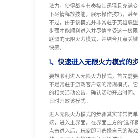
法力，使得战斗节奏极其迅猛且充满变
下尽情释放技能，展示操作技巧，甚至
不过，由于该模式并非常驻于英雄联盟
步骤才能顺利进入并尽情享受这一极限
联盟的无限火力模式，并结合几点关键
快感。
1、快速进入无限火力模式的
要想顺利进入无限火力模式，首先需要
不是常驻于游戏客户端的常规模式，它
的相关活动公告，确认活动开启时间。
日时开放该模式。
进入无限火力模式的步骤其实非常简单
端，进入主界面。在界面上方的“选择模
点击进入后，玩家即可选择自己的游戏