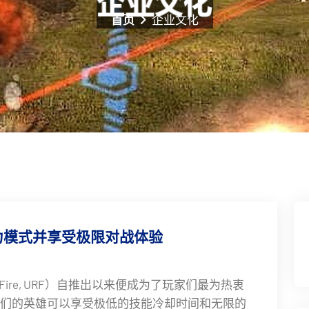
首页
企业文化
力模式并享受极限对战体验
d Fire, URF）自推出以来便成为了玩家们最为热衷
们的英雄可以享受极低的技能冷却时间和无限的