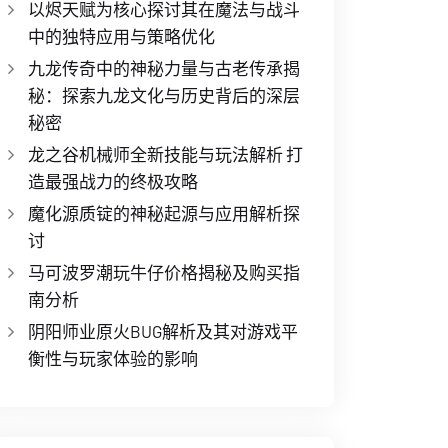
以烬天赋为核心探讨其在魔法与战斗
中的独特应用与策略优化
九龙传奇中的神秘力量与古老传承揭
秘：探索九龙文化与历史背后的深层
秘密
龙之谷机械师全新技能与玩法解析 打
造最强战力的终极攻略
魔化源质锭的神秘起源与应用解析探
讨
马可波罗潮玩牛仔价格揭秘及购买指
南分析
阴阳师业原火BUG解析及其对游戏平
衡性与玩家体验的影响