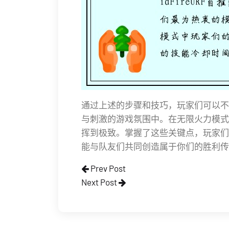
通过上述的步骤和技巧，玩家们可以不
与刺激的游戏氛围中。在无限火力模式
挥到极致。掌握了这些关键点，玩家们
能与队友们共同创造属于你们的胜利传
Prev Post
Next Post