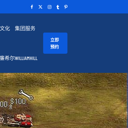
文化
集团服务
立即
预约
尔WILLIAMHILL