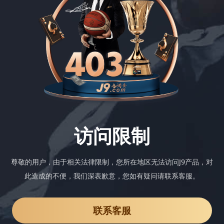
访问限制
尊敬的用户，由于相关法律限制，您所在地区无法访问J9产品，对
此造成的不便，我们深表歉意，您如有疑问请联系客服。
联系客服